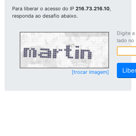
Para liberar o acesso
do IP
216.73.216.10
,
responda ao desafio abaixo.
Digite 
lado no
[trocar imagem]